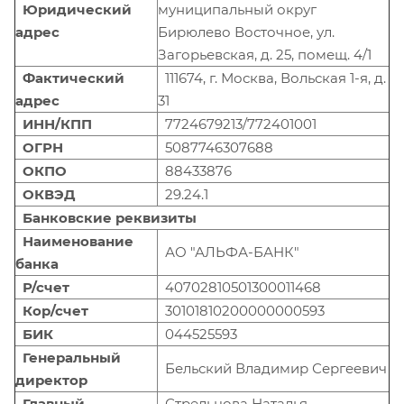
Юридический
муниципальный округ
адрес
Бирюлево Восточное, ул.
Загорьевская, д. 25, помещ. 4/1
Фактический
111674, г. Москва, Вольская 1-я, д.
адрес
31
ИНН/КПП
7724679213/772401001
ОГРН
5087746307688
ОКПО
88433876
ОКВЭД
29.24.1
Банковские реквизиты
Наименование
АО "АЛЬФА-БАНК"
банка
Р/счет
40702810501300011468
Кор/счет
30101810200000000593
БИК
044525593
Генеральный
Бельский Владимир Сергеевич
директор
Главный
Стрельцова Наталья