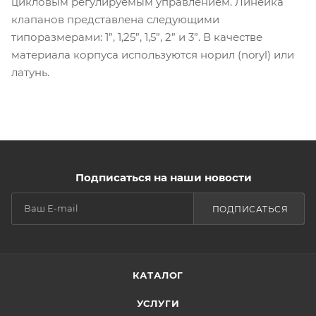
цикловым регулируемым управлением. Линейка
клапанов представлена следующими
типоразмерами: 1”, 1,25”, 1,5”, 2” и 3”. В качестве
материала корпуса используются норил (noryl) или
латунь.
Подписаться на наши новости
ПОДПИСАТЬСЯ
КАТАЛОГ
УСЛУГИ