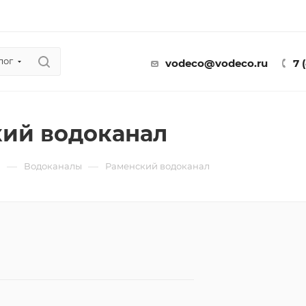
лог
vodeco@vodeco.ru
7 
ий водоканал
—
—
ы
Водоканалы
Раменский водоканал