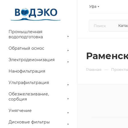
Уфа
Ката
Промышленная
водоподготовка
Обратный осмос
Раменск
Электродеионизация
—
Главная
Проект
Нанофильтрация
Ультрафильтрация
Обезжелезивание,
сорбция
Умягчение
Дисковые фильтры