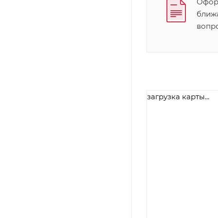
Оформ
ближ
вопр
загрузка карты...