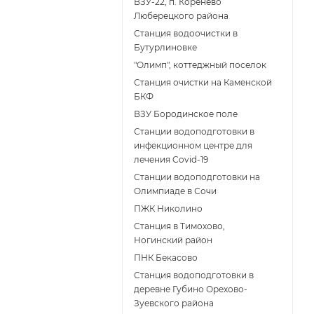
ВЗУ-22, п. Коренёво
Люберецкого района
Станция водоочистки в
Бутурлиновке
"Олимп", коттеджный поселок
Станция очистки на Каменской
БКФ
ВЗУ Бородинское поле
Станции водоподготовки в
инфекционном центре для
лечения Covid-19
Станции водоподготовки на
Олимпиаде в Сочи
ПЖК Николино
Станция в Тимохово,
Ногинский район
ПНК Бекасово
Станция водоподготовки в
деревне Губино Орехово-
Зуевского района