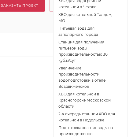
ХВО для водогрейной
ЗАКАЗАТЬ ПРОЕКТ
котельной в Чехове
ХВО для котельной Талдом,
МО
Питьевая вода для
заполярного города
Станция для получения
питьевой воды
производительностью 30
куб.м/сут
Увеличение
производительности
водоподготовки в отеле
Воздвиженское
ХВО для котельной в
Красногорске Московской
области
2-я очередь станции ХВО для
котельной в Подольске
Подготовка хоз-пит воды на
производственно-