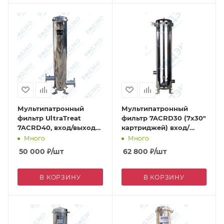
Мультипатронный
Мультипатронный
фильтр UltraTreat
фильтр 7ACRD30 (7х30"
7ACRD40, вход/выход
картриджей) вход/
фланец DN65
выход 2,0" дренаж 1/2"
Много
Много
50 000
₽
/шт
62 800
₽
/шт
В КОРЗИНУ
В КОРЗИНУ