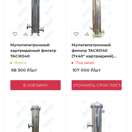
Мультипатронный
Мультипатронный
картриджный фильтр
фильтр 7ACRD40
7ACRD40
(7х40" картриджей)
вход/выход фланец
Много
Под заказ
DN65 дренаж 1/2", 316L
68 500
₽
/шт
107 000
₽
/шт
В КОРЗИНУ
УТОЧНИТЬ СРОК ПОСТАВК