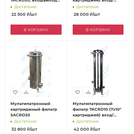
7ACRD20, вход/выход
картриджей) вход/
2,0"
выход 1,5" дренаж 1/4"
Достаточно
Достаточно
22 500
₽
/шт
28 000
₽
/шт
В КОРЗИНУ
В КОРЗИНУ
Мультипатронный
Мультипатронный
картриджный фильтр
фильтр 7ACRD10 (7х10"
5ACRD20
картриджей) вход/
выход 2,0" дренаж 1/2"
Достаточно
Достаточно
32 800
₽
/шт
42 000
₽
/шт