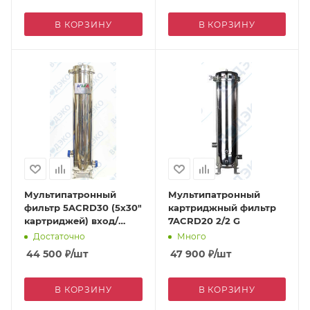
В КОРЗИНУ
В КОРЗИНУ
Мультипатронный
Мультипатронный
фильтр 5ACRD30 (5х30"
картриджный фильтр
картриджей) вход/
7ACRD20 2/2 G
выход 2" дренаж 1/4"
Достаточно
Много
44 500
₽
/шт
47 900
₽
/шт
В КОРЗИНУ
В КОРЗИНУ