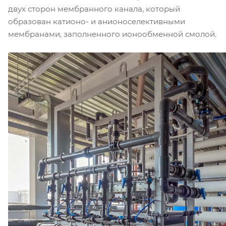
двух сторон мембранного канала, который
образован катионо- и анионоселективными
мембранами, заполненного ионообменной смолой.