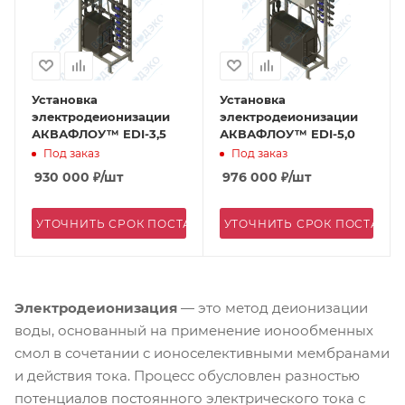
Установка
Установка
электродеионизации
электродеионизации
АКВАФЛОУ™ EDI-3,5
АКВАФЛОУ™ EDI-5,0
Под заказ
Под заказ
930 000
₽
/шт
976 000
₽
/шт
УТОЧНИТЬ СРОК ПОСТАВКИ
УТОЧНИТЬ СРОК ПОСТАВК
Электродеионизация
— это метод деионизации
воды, основанный на применение ионообменных
смол в сочетании с ионоселективными мембранами
и действия тока. Процесс обусловлен разностью
потенциалов постоянного электрического тока с