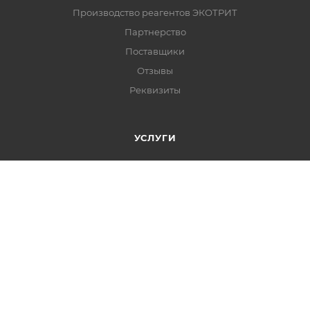
Производство реагентов ЭКОТРИТ
Партнерство
Поставщики
Отзывы
Реквизиты
УСЛУГИ
Проектирование оборудования
Поставка оборудования
Подбор программы реагентной обработки воды
Сотрудничество для проектировщика
РЕАЛИЗОВАННЫЕ ОБЪЕКТЫ
Водоканалы