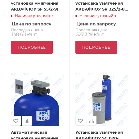
установка умягчения
установка умягчения
АКВАФЛОУ SF 55/2-91
АКВАФЛОУ SR 325/2-88
SM (с боковым
Наличие уточняйте
Наличие уточняйте
расположением
Цена по запросу
Цена по запросу
клапана)
Последняя цена
Последняя цена
148 611
₽
/шт
527 329
₽
/шт
ПОДРОБНЕЕ
ПОДРОБНЕЕ
Автоматическая
Установка умягчения
установка умягчения
АКВАФЛОУ SC 020-