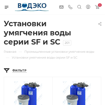
0
Установки
умягчения воды
серии SF и SC
201
—
Главная
Промышленные установки умягчения воды
—
Установки умягчения воды серии SF и SC
ФИЛЬТР