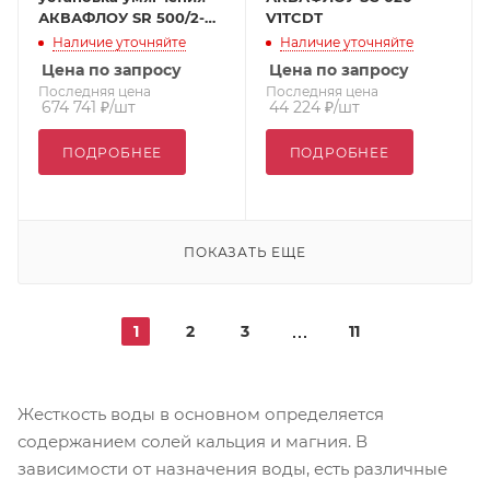
АКВАФЛОУ SR 500/2-88
V1TCDТ
SM (с боковым
Наличие уточняйте
Наличие уточняйте
расположением
Цена по запросу
Цена по запросу
клапана)
Последняя цена
Последняя цена
674 741
₽
/шт
44 224
₽
/шт
ПОДРОБНЕЕ
ПОДРОБНЕЕ
ПОКАЗАТЬ ЕЩЕ
1
2
3
11
Жесткость воды в основном определяется
содержанием солей кальция и магния. В
зависимости от назначения воды, есть различные