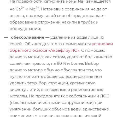
На поверхности катионита ионы Na
замещается
2+
2+
на Ca
и Mg
. Натриевые соединения не дают
осадка, поэтому такой способ предотвращает
образование отложений накипи в трубах и
оборудовании;
обессоливание
— удаление из воды лишних
солей. Обычно для этого применяются
установки
обратного осмоса «Аквафлоу RO»
. С помощью
данного метода, как ситом, удаляют большинство
солей, как правило, на 90 % и более. Выбор
данного метода обычно обусловлен тем, что
нужно понизить общее солесодержание или
удалить фтор, бор, стронций, кремниевую
кислоту, литий, все тяжелые и радиоактивные
металлы. На предприятиях с собственными ЛОС
(локальными очистными сооружениями) при
умягчении больших объемов воды единственно
применимым с точки зрения экологической