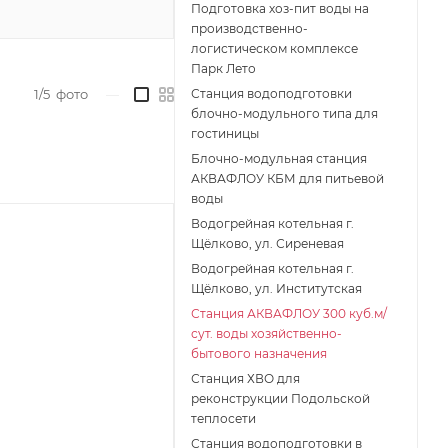
Подготовка хоз-пит воды на
производственно-
логистическом комплексе
Парк Лето
1/5
фото
—
Станция водоподготовки
блочно-модульного типа для
гостиницы
Блочно-модульная станция
АКВАФЛОУ КБМ для питьевой
воды
Водогрейная котельная г.
Щёлково, ул. Сиреневая
Водогрейная котельная г.
Щёлково, ул. Институтская
Станция АКВАФЛОУ 300 куб.м/
сут. воды хозяйственно-
бытового назначения
Станция ХВО для
реконструкции Подольской
теплосети
Станция водоподготовки в