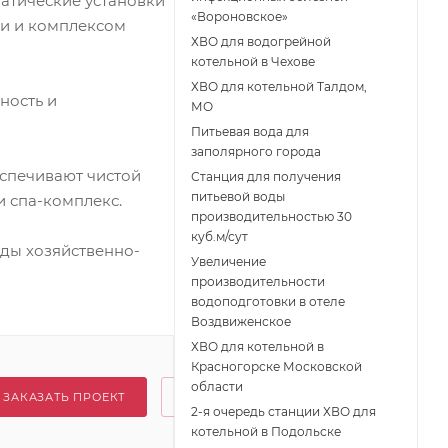
матические установки
«Вороновское»
и и комплексом
ХВО для водогрейной
котельной в Чехове
ХВО для котельной Талдом,
ность и
МО
Питьевая вода для
заполярного города
еспечивают чистой
Станция для получения
питьевой воды
и спа-комплекс.
производительностью 30
куб.м/сут
оды хозяйственно-
Увеличение
производительности
водоподготовки в отеле
Воздвиженское
ХВО для котельной в
Красногорске Московской
области
ЗАКАЗАТЬ ПРОЕКТ
2-я очередь станции ХВО для
котельной в Подольске