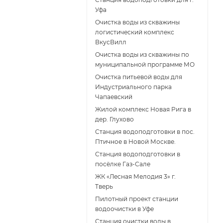
Уфа
Очистка воды из скважины
логистический комплекс
ВкусВилл
Очистка воды из скважины по
муниципальной программе МО
Очистка питьевой воды для
Индустриального парка
Чапаевский
Жилой комплекс Новая Рига в
дер. Глухово
Станция водоподготовки в пос.
Птичное в Новой Москве.
Станция водоподготовки в
поcёлке Газ-Сале
ЖК «Лесная Мелодия 3» г.
Тверь
Пилотный проект станции
водоочистки в Уфе
Станция очистки воды в