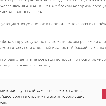
и в 10 раз содержания железа здесь используются авто
зжелезивания АКВАФЛОУ FA с блоком напорной аэраци
ента АКВАФЛОУ DC SP.
уатация этих установок в парк-отеле показала их надёж
работают круглосуточно в автоматическом режиме и об
омера отеля, но и открытый и закрытый бассейны, баню 
готовы ответить на все ваши вопросы по подготовке в
ния для отелей и гостиниц
ите заявку на сайте, мы свяжемся с вами в
айшее время и ответим на все интересующие
осы.