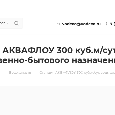
лог
vodeco@vodeco.ru
7 
 АКВАФЛОУ 300 куб.м/сут
венно-бытового назначен
—
—
ы
Водоканалы
Станция АКВАФЛОУ 300 куб.м/сут. воды х