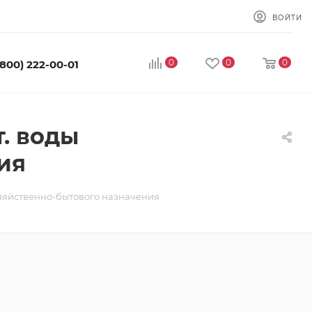
ВОЙТИ
0
0
0
(800) 222-00-01
. воды
ия
озяйственно-бытового назначения