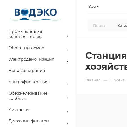
Уфа
Ката
Промышленная
водоподготовка
Обратный осмос
Станция
Электродеионизация
хозяйст
Нанофильтрация
—
Главная
Проект
Ультрафильтрация
Обезжелезивание,
сорбция
Умягчение
Дисковые фильтры