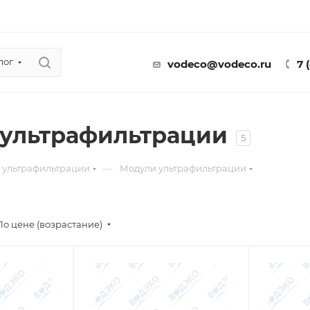
лог
vodeco@vodeco.ru
7 
ультрафильтрации
5
—
 ультрафильтрации
Модули ультрафильтрации
По цене (возрастание)