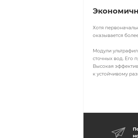
Экономичн
Хотя первоначаль
оказывается боле
Модули ультрафил
сточных вод. Его
Высокая эффектив
к устойчивому ра
П
н