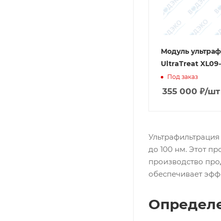
Модуль ультра
UltraTreat XL09
Под заказ
355 000
₽
/шт
Ультрафильтрация
до 100 нм. Этот п
производство про
обеспечивает эфф
Определе