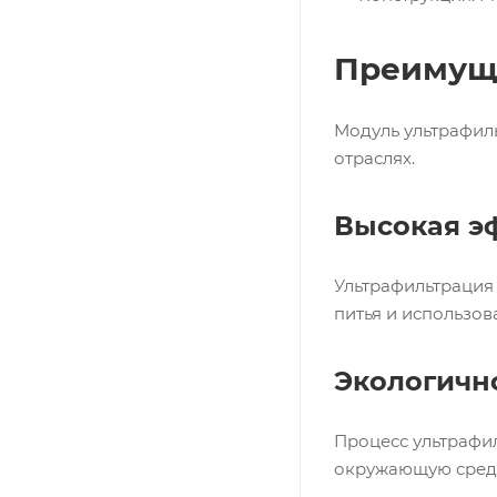
Преимуще
Модуль ультрафил
отраслях.
Высокая э
Ультрафильтрация 
питья и использов
Экологичн
Процесс ультрафил
окружающую сред