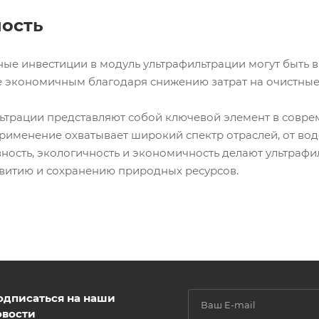
ость
ные инвестиции в модуль ультрафильтрации могут быть 
е экономичным благодаря снижению затрат на очистные
ьтрации представляют собой ключевой элемент в совре
 применение охватывает широкий спектр отраслей, от в
ность, экологичность и экономичность делают ультраф
звитию и сохранению природных ресурсов.
одписаться на наши
овости