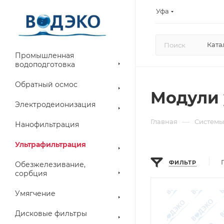
Уфа
Ката
Промышленная
водоподготовка
Обратный осмос
Модули 
Электродеионизация
—
Главная
Системы
Нанофильтрация
Ультрафильтрация
ФИЛЬТР
Обезжелезивание,
сорбция
Умягчение
Дисковые фильтры