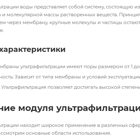
ьтрации воды представляет собой систему, состоящую и
 и молекулярной массы растворенных веществ. Принцип
м через мембрану, крупные молекулы и частицы остаютс
е.
характеристики
мбраны ультрафильтрации имеют поры размером от 1 до 
ость: Зависит от типа мембраны и условий эксплуатации
 Ультрафильтрация позволяет достигать высокой степени
ие модуля ультрафильтрац
ьтрации находит широкое применение в различных сфера
ассмотрим основные области использования.