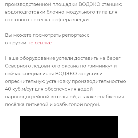
производственной площадки ВОДЭКО станцию
водоподготовки блочно-модульного типа для
вахтового посёлка нефтеразведки.
Вы можете посмотреть репортаж с
отгрузки
по ссылке
Наше оборудование успели доставить на берег
Северного ледовитого океана по «зимнику» и
сейчас специалисты ВОДЭКО запустили
опреснительную установку производительностью
40 куб.м/сут для обеспечения водой
пароводогрейной котельной, а также снабжения
посёлка питьевой и хозбытовой водой.