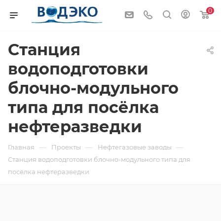
0
Станция
водоподготовки
блочно-модульного
типа для посёлка
нефтеразведки
—
—
—
Главная
Проекты
Нефтегазовые заводы
Станция водоподготовки блочно-модульного типа для
посёлка нефтеразведки