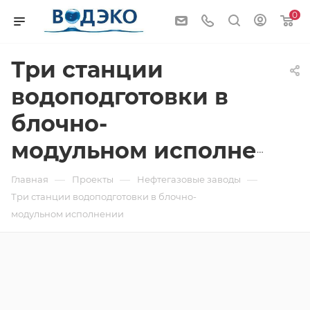
0
Три станции
водоподготовки в
блочно-
модульном исполнении
—
—
—
Главная
Проекты
Нефтегазовые заводы
Три станции водоподготовки в блочно-
модульном исполнении