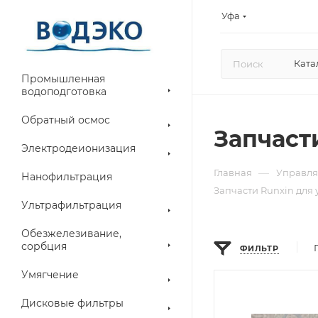
Уфа
Ката
Промышленная
водоподготовка
Обратный осмос
Запчаст
Электродеионизация
—
Главная
Управля
Нанофильтрация
Запчасти Runxin для
Ультрафильтрация
Обезжелезивание,
сорбция
ФИЛЬТР
Умягчение
Дисковые фильтры