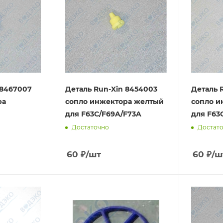
 8467007
Деталь Run-Xin 8454003
Деталь 
ра
сопло инжектора желтый
сопло и
для F63C/F69A/F73A
для F63
Достаточно
Достат
60
₽
/шт
60
₽
/ш