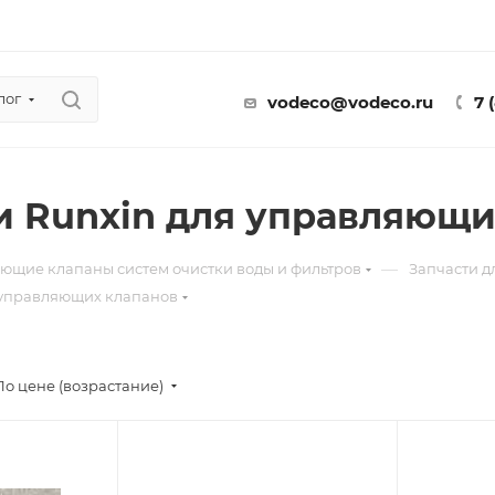
лог
vodeco@vodeco.ru
7 
и Runxin для управляющи
—
ющие клапаны систем очистки воды и фильтров
Запчасти 
 управляющих клапанов
По цене (возрастание)