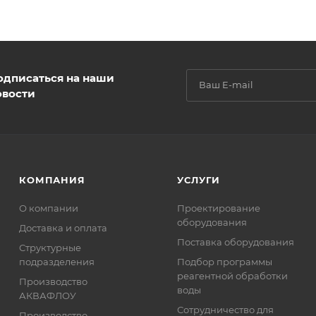
одписаться на наши
овости
КОМПАНИЯ
УСЛУГИ
О компании
Проектирование
оборудования
Доставка и оплата
Поставка оборудования
Структурные
подразделения
Подбор программы
реагентной обработки
Производство
воды
АКВАФЛОУ
Сотрудничество для
Производство