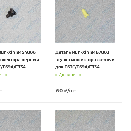
Run-Xin 8454006
Деталь Run-Xin 8467003
нжектора черный
втулка инжектора желтый
C/F69A/F73A
для F63C/F69A/F73A
очно
Достаточно
т
60
₽
/шт