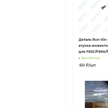
Деталь Run-Xin
втулка инжект
для F63C/F69A/
Достаточно
60
₽
/шт