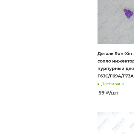
Деталь Run-Xin
сопло инжекто
пурпурный для
F63C/F69A/F73A
Достаточно
59
₽
/шт