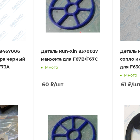
 8467006
Деталь Run-Xin 8370027
Деталь 
ора черный
манжета для F67B/F67C
сопло и
F73A
для F63
Много
Много
60
₽
/шт
61
₽
/ш