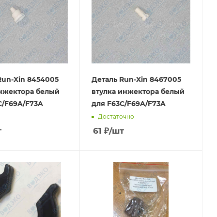
Run-Xin 8454005
Деталь Run-Xin 8467005
нжектора белый
втулка инжектора белый
C/F69A/F73A
для F63C/F69A/F73A
Достаточно
т
61
₽
/шт