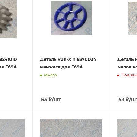
8241010
Деталь Run-Xin 8370034
Деталь 
ля F69A
манжета для F69A
малое к
Много
Под зак
53
₽
/шт
53
₽
/ш