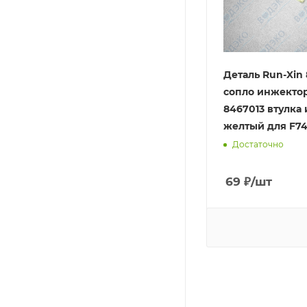
Деталь Run-Xin
сопло инжектор
8467013 втулка
желтый для F7
Достаточно
69
₽
/шт