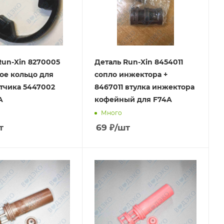
Run-Xin 8270005
Деталь Run-Xin 8454011
ое кольцо для
сопло инжектора +
тчика 5447002
8467011 втулка инжектора
A
кофейный для F74A
Много
т
69
₽
/шт