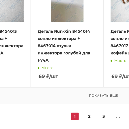
 8454013
Деталь Run-Xin 8454014
Деталь 
а +
сопло инжектора +
сопло и
 инжектора
8467014 втулка
8467017
4A
инжектора голубой для
кофейны
F74A
Много
Много
69
₽
/шт
69
₽
/ш
ПОКАЗАТЬ ЕЩЕ
1
2
3