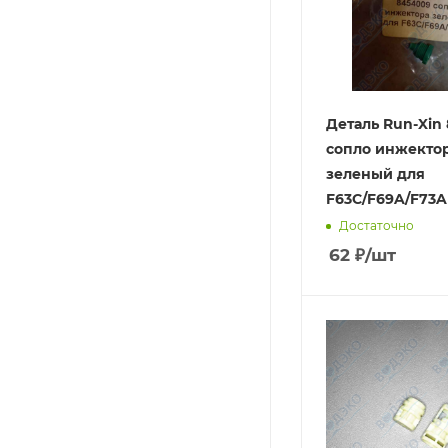
Деталь Run-Xin
сопло инжекто
зеленый для
F63C/F69A/F73A
Достаточно
62
₽
/шт