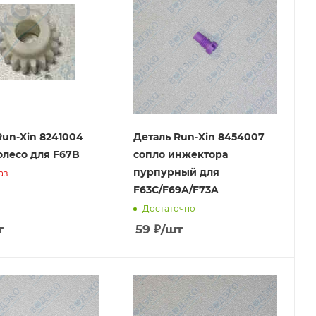
Run-Xin 8241004
Деталь Run-Xin 8454007
олесо для F67B
сопло инжектора
пурпурный для
аз
F63C/F69A/F73A
Достаточно
т
59
₽
/шт