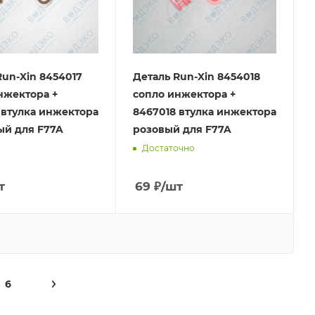
Run-Xin 8454017
Деталь Run-Xin 8454018
нжектора +
сопло инжектора +
 втулка инжектора
8467018 втулка инжектора
й для F77A
розовый для F77A
Достаточно
т
69
₽
/шт
6