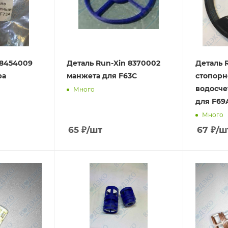
 8454009
Деталь Run-Xin 8370002
Деталь 
ра
манжета для F63C
стопорн
водосче
Много
для F69
Много
65
₽
/шт
67
₽
/ш