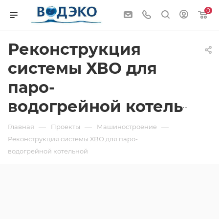
0
Реконструкция
системы ХВО для
паро-
водогрейной котельной
—
—
—
Главная
Проекты
Машиностроение
Реконструкция системы ХВО для паро-
водогрейной котельной