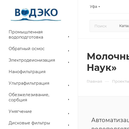
Уфа
Ката
Промышленная
водоподготовка
Обратный осмос
Молочны
Электродеионизация
Наук»
Нанофильтрация
—
Главная
Проект
Ультрафильтрация
Обезжелезивание,
сорбция
Умягчение
Автоматиза
Дисковые фильтры