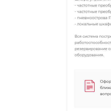
- частотные преоб
- частотные преоб
- пневмоострова 
- локальные шкафы
Вся система пост
работоспособност
резервирование о
оборудования.
Оформ
ближ
вопр