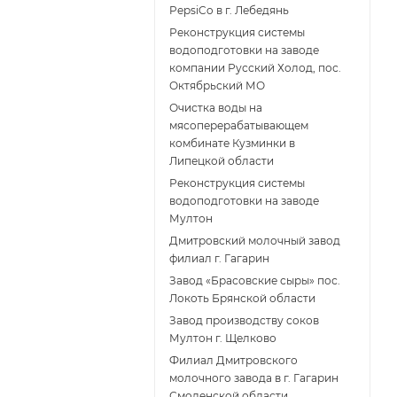
PepsiCo в г. Лебедянь
Реконструкция системы
водоподготовки на заводе
компании Русский Холод, пос.
Октябрьский МО
Очистка воды на
мясоперерабатывающем
комбинате Кузминки в
Липецкой области
Реконструкция системы
водоподготовки на заводе
Мултон
Дмитровский молочный завод
филиал г. Гагарин
Завод «Брасовские сыры» пос.
Локоть Брянской области
Завод производству соков
Мултон г. Щелково
Филиал Дмитровского
молочного завода в г. Гагарин
Смоленской области