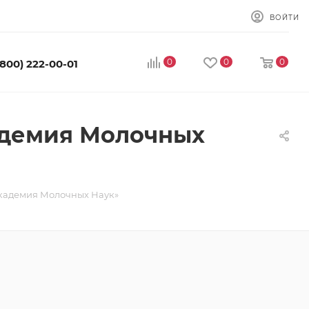
ВОЙТИ
0
0
0
(800) 222-00-01
адемия Молочных
кадемия Молочных Наук»