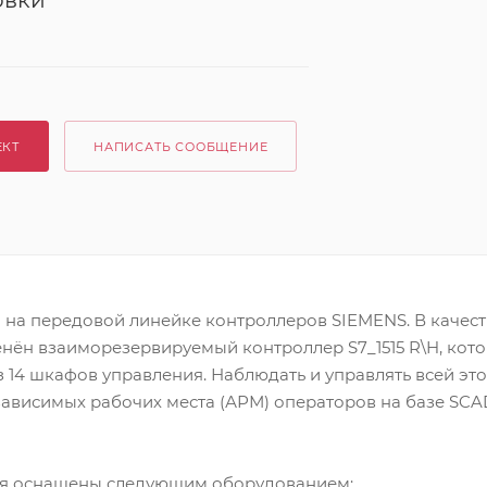
овки
ЕКТ
НАПИСАТЬ СООБЩЕНИЕ
 на передовой линейке контроллеров SIEMENS. В качест
ён взаиморезервируемый контроллер S7_1515 R\H, котор
з 14 шкафов управления. Наблюдать и управлять всей эт
зависимых рабочих места (АРМ) операторов на базе SC
я оснащены следующим оборудованием: