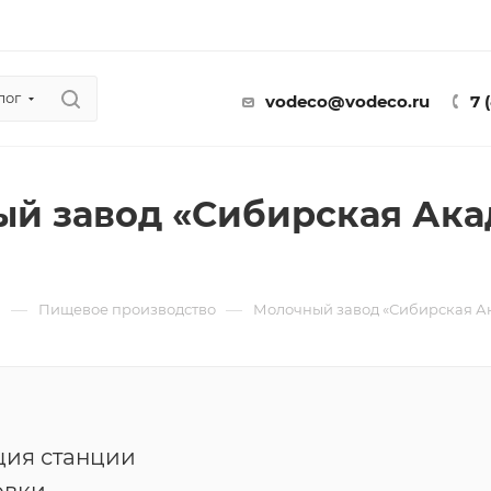
лог
vodeco@vodeco.ru
7 
й завод «Сибирская Ак
—
—
ы
Пищевое производство
Молочный завод «Сибирская А
ция станции