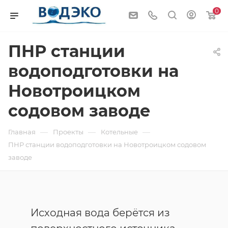
0
ПНР станции
водоподготовки на
Новотроицком
содовом заводе
—
—
—
Главная
Проекты
Котельные
ПНР станции водоподготовки на Новотроицком содовом
заводе
Исходная вода берётся из