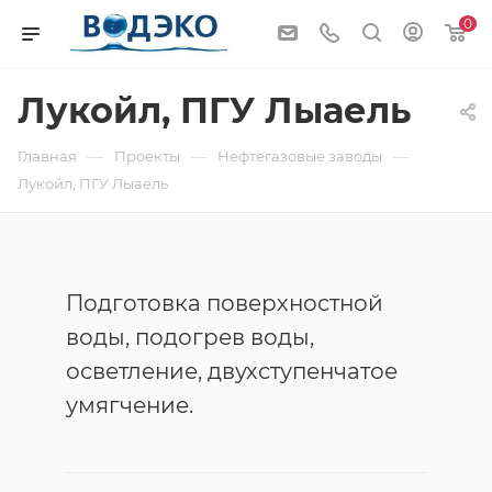
0
Лукойл, ПГУ Лыаель
—
—
—
Главная
Проекты
Нефтегазовые заводы
Лукойл, ПГУ Лыаель
Подготовка поверхностной
воды, подогрев воды,
осветление, двухступенчатое
умягчение.