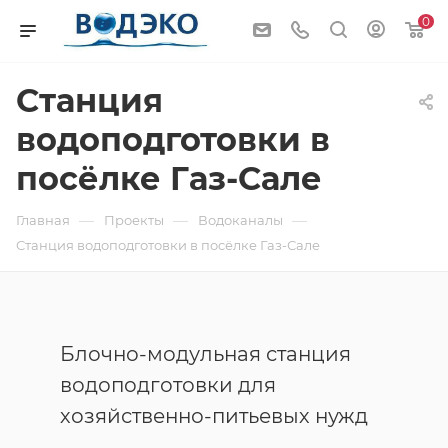
0
Станция
водоподготовки в
поcёлке Газ-Сале
—
—
—
Главная
Проекты
Водоканалы
Станция водоподготовки в поcёлке Газ-Сале
Блочно-модульная станция
водоподготовки для
хозяйственно-питьевых нужд