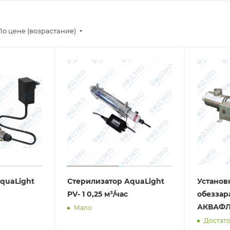
По цене (возрастание)
quaLight
Стерилизатор AquaLight
Установ
PV- 1 0,25 м³/час
обезза
АКВАФЛ
Мало
Достат