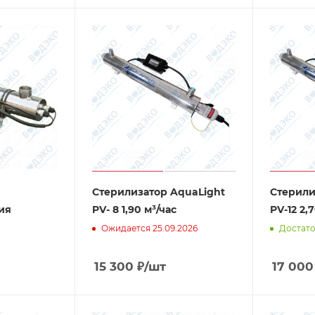
Стерилизатор AquaLight
Стерили
ия
PV- 8 1,90 м³/час
PV-12 2,
Ожидается 25.09.2026
Достат
15 300
₽
/шт
17 000