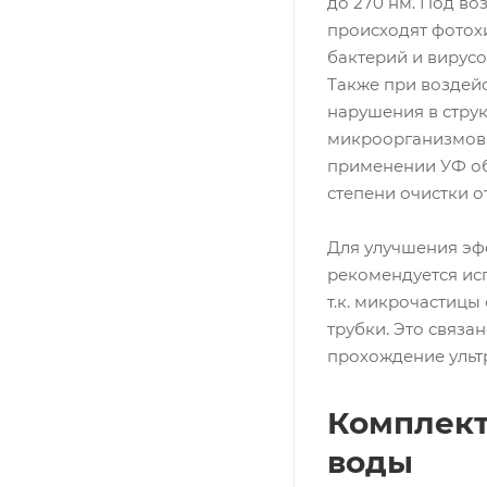
до 270 нм. Под во
происходят фотох
бактерий и вирусо
Также при воздей
нарушения в стру
микроорганизмов. 
применении УФ о
степени очистки о
Для улучшения эф
рекомендуется ис
т.к. микрочастицы
трубки. Это связа
прохождение ульт
Комплект
воды