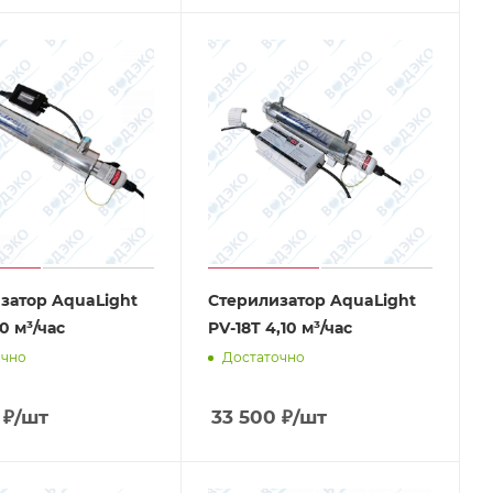
затор AquaLight
Стерилизатор AquaLight
70 м³/час
PV-18T 4,10 м³/час
очно
Достаточно
₽
/шт
33 500
₽
/шт