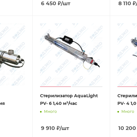
6 450
₽
/шт
8 110
₽
Стерилизатор AquaLight
Стерили
ия
PV- 6 1,40 м³/час
PV- 4 1,0
Много
Много
9 910
₽
/шт
10 200