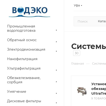
Уфа
Ката
Промышленная
водоподготовка
Обратный осмос
Системы
Электродеионизация
30
Нанофильтрация
—
Главная
Системы
Ультрафильтрация
Обезжелезивание,
сорбция
Устано
обезза
Умягчение
UltraTr
9 ТОВАРО
Дисковые фильтры