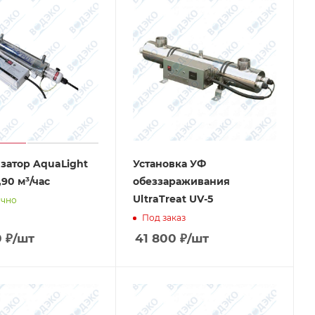
затор AquaLight
Установка УФ
,90 м³/час
обеззараживания
UltraTreat UV-5
очно
Под заказ
0
₽
/шт
41 800
₽
/шт