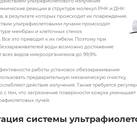
здействием ультрафиолетового излучения
имические реакции в структуре молекул РНК и ДНК
в, в результате которых происходит их повреждение.
ствии ультрафиолетовыми лучами происходят
ктуре мембран и клеточных стенок
Все это приводит к их гибели. Поэтому при
беззараживателей воды возможно достижение
т всех видов микроорганизмов до 99,9%.
фективности работы установок обеззараживания
пользовать предварительную механическую очистку,
 ослабляют действие излучения. Также требуется регуля
но с тем, что загрязнение поверхности кожуха уменьшае
рафиолетовых лучей.
ация системы ультрафиолет