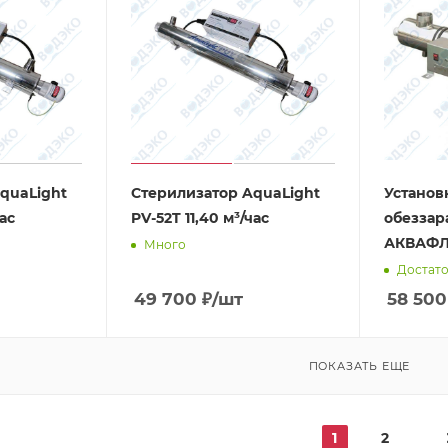
quaLight
Стерилизатор AquaLight
Установ
ас
PV-52T 11,40 м³/час
обезза
АКВАФЛ
Много
Достат
49 700
₽
/шт
58 500
ПОКАЗАТЬ ЕЩЕ
1
2