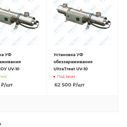
ка УФ
Установка УФ
раживания
обеззараживания
ОУ UV-10
UltraTreat UV-10
очно
Под заказ
₽
/шт
62 500
₽
/шт