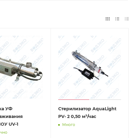
ка УФ
Стерилизатор AquaLight
раживания
PV- 2 0,50 м³/час
ОУ UV-1
Много
очно