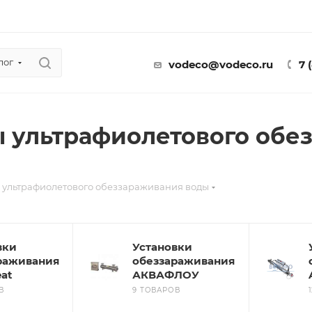
лог
vodeco@vodeco.ru
7 
 ультрафиолетового обе
 ультрафиолетового обеззараживания воды
вки
Установки
раживания
обеззараживания
eat
АКВАФЛОУ
В
9 ТОВАРОВ