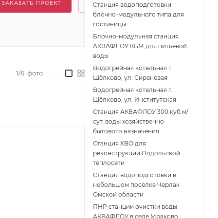
ЗАКАЗАТЬ ПРОЕКТ
Станция водоподготовки
блочно-модульного типа для
гостиницы
Блочно-модульная станция
АКВАФЛОУ КБМ для питьевой
воды
Водогрейная котельная г.
1/6
фото
—
Щёлково, ул. Сиреневая
Водогрейная котельная г.
Щёлково, ул. Институтская
Станция АКВАФЛОУ 300 куб.м/
сут. воды хозяйственно-
бытового назначения
Станция ХВО для
реконструкции Подольской
теплосети
Станция водоподготовки в
небольшом посёлке Черлак
Омской области
ПНР станции очистки воды
АКВАФЛОУ в селе Мраково