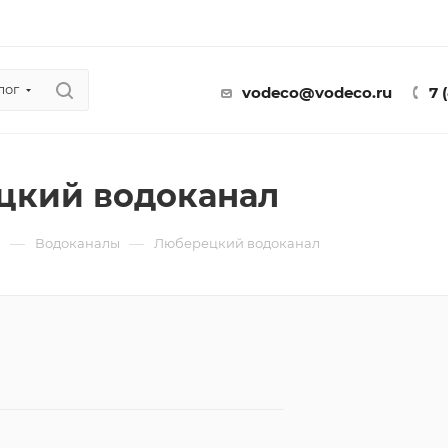
лог
vodeco@vodeco.ru
7 
цкий водоканал
—
—
ы
Водоканалы
Люберецкий водоканал