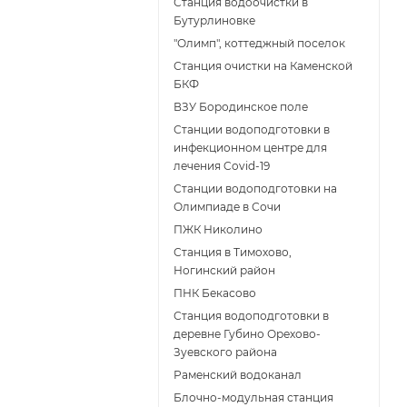
Станция водоочистки в
Бутурлиновке
"Олимп", коттеджный поселок
Станция очистки на Каменской
БКФ
ВЗУ Бородинское поле
Станции водоподготовки в
инфекционном центре для
лечения Covid-19
Станции водоподготовки на
Олимпиаде в Сочи
ПЖК Николино
Станция в Тимохово,
Ногинский район
ПНК Бекасово
Станция водоподготовки в
деревне Губино Орехово-
Зуевского района
Раменский водоканал
Блочно-модульная станция