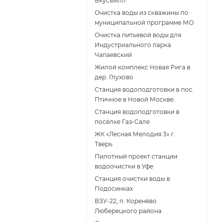
ВкусВилл
Очистка воды из скважины по
муниципальной программе МО
Очистка питьевой воды для
Индустриального парка
Чапаевский
Жилой комплекс Новая Рига в
дер. Глухово
Станция водоподготовки в пос.
Птичное в Новой Москве.
Станция водоподготовки в
поcёлке Газ-Сале
ЖК «Лесная Мелодия 3» г.
Тверь
Пилотный проект станции
водоочистки в Уфе
Станция очистки воды в
Подосинках
ВЗУ-22, п. Коренёво
Люберецкого района