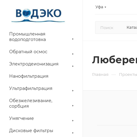
Уфа
Ката
Промышленная
водоподготовка
Обратный осмос
Любере
Электродеионизация
—
Главная
Проект
Нанофильтрация
Ультрафильтрация
Обезжелезивание,
сорбция
Умягчение
Дисковые фильтры