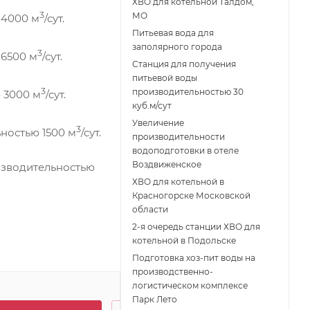
ХВО для котельной Талдом,
3
МО
 4000 м
/сут.
Питьевая вода для
заполярного города
3
 6500 м
/сут.
Станция для получения
питьевой воды
3
производительностью 30
 3000 м
/сут.
куб.м/сут
Увеличение
3
ностью 1500 м
/сут.
производительности
водоподготовки в отеле
Воздвиженское
изводительностью
ХВО для котельной в
Красногорске Московской
области
2-я очередь станции ХВО для
котельной в Подольске
Подготовка хоз-пит воды на
производственно-
логистическом комплексе
Парк Лето