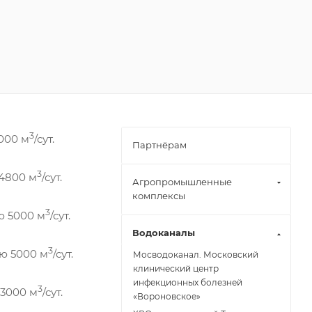
3
000 м
/сут.
Партнёрам
3
 4800 м
/сут.
Агропромышленные
комплексы
3
ю 5000 м
/сут.
Водоканалы
3
ью 5000 м
/сут.
Мосводоканал. Московский
клинический центр
инфекционных болезней
3
 3000 м
/сут.
«Вороновское»