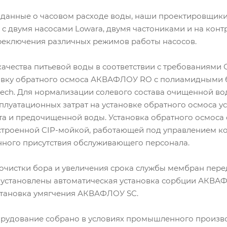
данные о часовом расходе воды, наши проектировщик
с двумя насосами Lowara, двумя частониками и на контр
еключения различных режимов работы насосов.
качества питьевой воды в соответствии с требованиями
овку обратного осмоса АКВАФЛОУ RO с полиамидными 
ech. Для нормализации солевого состава очищенной вод
плуатационных затрат на установке обратного осмоса у
а и предочищенной воды. Установка обратного осмоса
строенной CIP-мойкой, работающей под управлением ко
янного присутствия обслуживающего персонала.
очистки бора и увеличения срока службы мембран пере
 установлены автоматическая установка сорбции АКВА
становка умягчения АКВАФЛОУ SC.
орудование собрано в условиях промышленного произво