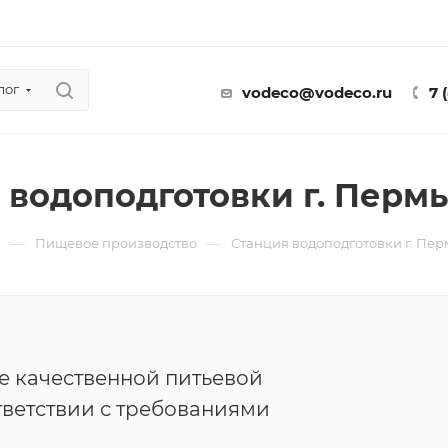
лог
vodeco@vodeco.ru
7 
 водоподготовки г. Пермь
—
—
ы
Пищевое производство
Станция водоподготовки г. Пер
е качественной питьевой
тветствии с требованиями