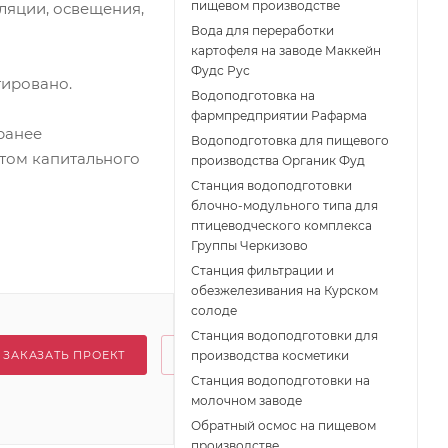
пищевом производстве
ляции, освещения,
Вода для переработки
картофеля на заводе Маккейн
Фудс Рус
тировано.
Водоподготовка на
фармпредприятии Рафарма
ранее
Водоподготовка для пищевого
том капитального
производства Органик Фуд
Станция водоподготовки
блочно-модульного типа для
птицеводческого комплекса
Группы Черкизово
Станция фильтрации и
обезжелезивания на Курском
солоде
Станция водоподготовки для
ЗАКАЗАТЬ ПРОЕКТ
производства косметики
Станция водоподготовки на
молочном заводе
Обратный осмос на пищевом
производстве