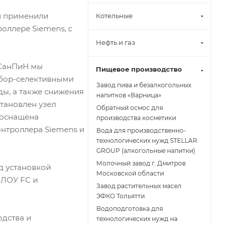
и применили
Котельные
оллере Siemens, с
Нефть и газ
 СанПиН мы
Пищевое производство
бор-селективными
Завод пива и безалкогольных
ы, а также снижения
напитков «Варница»
становлен узел
Обратный осмос для
 оснащена
производства косметики
нтроллера Siemens и
Вода для производственно-
технологических нужд STELLAR
GROUP (алкогольные напитки)
Молочный завод г. Дмитров
д установкой
Московской области
ФЛОУ FC и
Завод растительных масел
ЭФКО Тольятти
Водоподготовка для
дства и
технологических нужд на