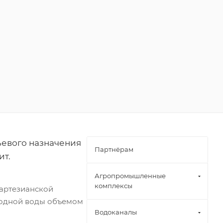
ьевого назначения
Партнёрам
ит.
Агропромышленные
комплексы
з артезианской
ходной воды объемом
Водоканалы