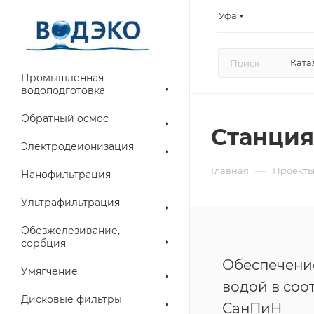
Уфа
Ката
Промышленная
водоподготовка
Обратный осмос
Станция
Электродеионизация
—
Главная
Проект
Нанофильтрация
Ультрафильтрация
Обезжелезивание,
сорбция
Обеспечени
Умягчение
водой в соо
Дисковые фильтры
СанПиН