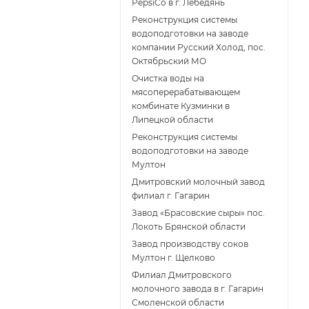
PepsiCo в г. Лебедянь
Реконструкция системы
водоподготовки на заводе
компании Русский Холод, пос.
Октябрьский МО
Очистка воды на
мясоперерабатывающем
комбинате Кузминки в
Липецкой области
Реконструкция системы
водоподготовки на заводе
Мултон
Дмитровский молочный завод
филиал г. Гагарин
Завод «Брасовские сыры» пос.
Локоть Брянской области
Завод производству соков
Мултон г. Щелково
Филиал Дмитровского
молочного завода в г. Гагарин
Смоленской области