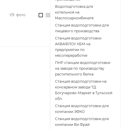
Водоподготовка для
котельной на
1/9
фото
—
Маслосыркомбинате
Станция водоподготовки для
пищевого производства
Станция водоподготовки
АКВАФЛОУ КБМ на
предприятии по
мясопереработке
ПНР станции водоподготовки
на заводе по производству
растительного белка
Станция водоподготовки на
консервном заводе ТД
Богучарово-Маркет в Тульской
обл.
Станция водоподготовки для
компании ЭФКО
Станция водоподготовки для
компании Ви Фрай