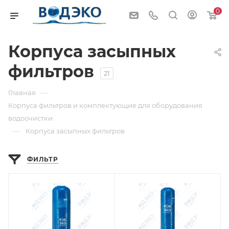
0
Корпуса засыпных
фильтров
21
—
Главная
Корпуса фильтров и комплектующие для оборудования
водоочистки
—
Корпуса засыпных фильтров
ФИЛЬТР