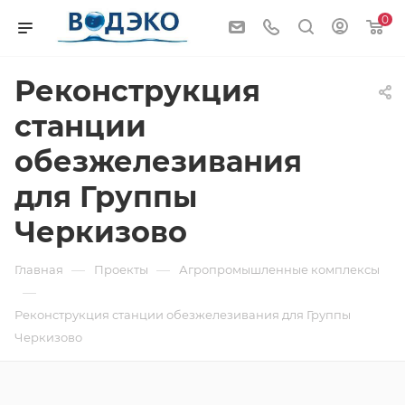
0
Реконструкция
станции
обезжелезивания
для Группы
Черкизово
—
—
Главная
Проекты
Агропромышленные комплексы
—
Реконструкция станции обезжелезивания для Группы
Черкизово