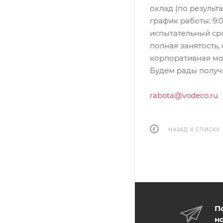
оклад (по результ
график работы: 9:00
испытательный сро
полная занятость
корпоративная мо
Будем рады получ
rabota@vodeco.ru
НАЗАД К СПИСКУ
П
н