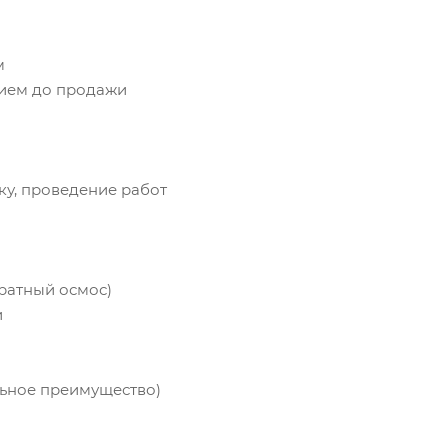
м
ием до продажи
ку, проведение работ
ратный осмос)
и
ельное преимущество)