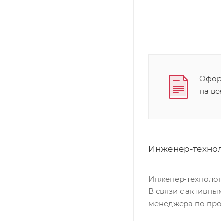
Оформ
на в
Инженер-технол
Инженер-технолог
В связи с активн
менеджера по про