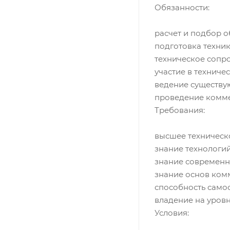
Обязанности:
расчет и подбор 
подготовка техни
техническое сопр
участие в техниче
ведение существу
проведение комме
Требования:
высшее техническо
знание технологи
знание современн
знание основ ком
способность само
владение на уровн
Условия: