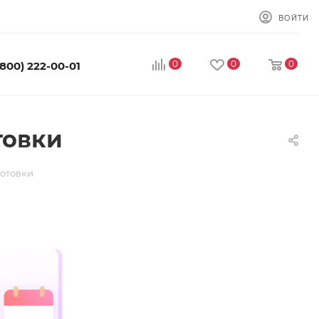
ВОЙТИ
0
0
0
(800) 222-00-01
товки
готовки