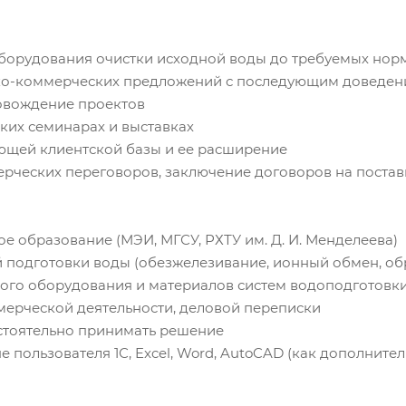
оборудования очистки исходной воды до требуемых нор
ко-коммерческих предложений с последующим доведен
овождение проектов
ских семинарах и выставках
ющей клиентской базы и ее расширение
рческих переговоров, заключение договоров на постав
е образование (МЭИ, МГСУ, РХТУ им. Д. И. Менделеева)
й подготовки воды (обезжелезивание, ионный обмен, об
ого оборудования и материалов систем водоподготовк
мерческой деятельности, деловой переписки
стоятельно принимать решение
е пользователя 1С, Excel, Word, AutoCAD (как дополнит